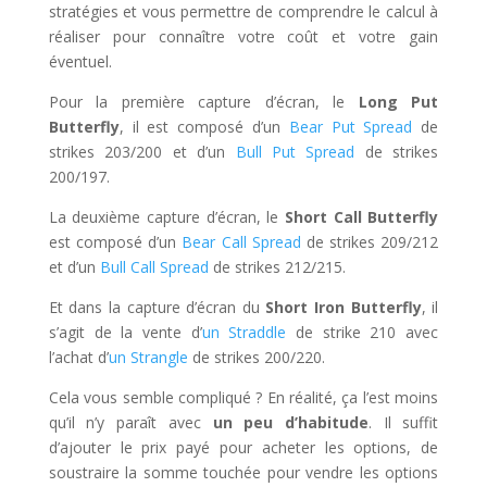
stratégies et vous permettre de comprendre le calcul à
réaliser pour connaître votre coût et votre gain
éventuel.
Pour la première capture d’écran, le
Long Put
Butterfly
, il est composé d’un
Bear Put Spread
de
strikes 203/200 et d’un
Bull Put Spread
de strikes
200/197.
La deuxième capture d’écran, le
Short Call Butterfly
est composé d’un
Bear Call Spread
de strikes 209/212
et d’un
Bull Call Spread
de strikes 212/215.
Et dans la capture d’écran du
Short Iron Butterfly
, il
s’agit de la vente d’
un Straddle
de strike 210 avec
l’achat d’
un Strangle
de strikes 200/220.
Cela vous semble compliqué ? En réalité, ça l’est moins
qu’il n’y paraît avec
un peu d’habitude
. Il suffit
d’ajouter le prix payé pour acheter les options, de
soustraire la somme touchée pour vendre les options