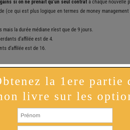
gains si on ne prenait qu’un seul contrat
à chaque nouvelle p
ade (ce qui est plus logique en termes de money management ma
s mais la durée médiane n’est que de 9 jours.
rdants d’affilée est de 4.
ts d’affilée est de 16.
Témoignages Clients.
ense un de mes élèves sur la formation et le groupe Facebook