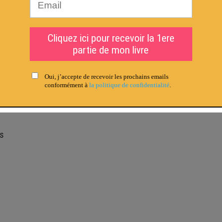
tifiées LinkedIn
: