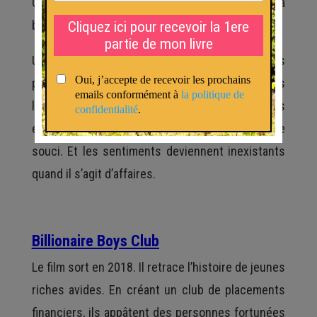
Ces derniers provoqueront l’effondrement de la
bourse de Wall Street.
Un détail jugé insignifiant peut finir en gros
problème sur les bras. Si nous restons dans
l’esprit de l’investisseur, nous devons toujours
essayer de trouver une solution pour résoudre le
souci. Et les sentiments deviennent inexistants
quand il s’agit d’affaires.
Billionaire Boys Club
Le film sort en 2018. Il retrace l’histoire de jeunes
riches avides. En créant un club de placements
financiers, ils appâtent des personnes fortunées