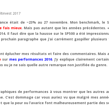
ance était de ~23% au 27 novembre. Mon benchmark, le SP
je fais mieux
. Mais pas autant que les années précédentes.
4. Il faut dire que la hausse sur le SP500 a été impressionna
e prochain paragraphe que j’ai carrément gaspiller plusieu
ent éplucher mes résultats et faire des commentaires. Mais av
e
sur
mes performances 2016
. J’y explique clairement certa
s ou je ne sais quelle autre remarque non justifiée du genre.
aphiques de performances à vous montrer que les autres ann
rme. C’est dommage car vous auriez vu que malgré mes anné
t que la peur ou l’avarice font malheureusement partie des sen