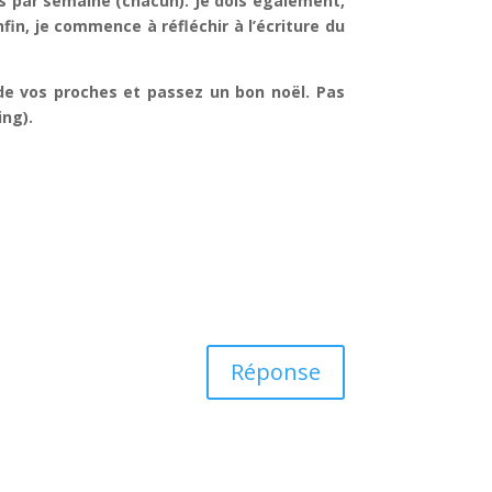
es par semaine (chacun). Je dois également,
fin, je commence à réfléchir à l’écriture du
 de vos proches et passez un bon noël. Pas
ing).
Réponse