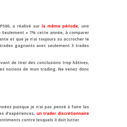
500, a réalisé sur
la même période
, une
 « Seulement » 7% cette année, à comparer
nte et que je n’ai toujours su accrocher le
rs trades gagnants avec seulement 3 trades
ant de tirer des conclusions trop hâtives,
ines notions de mon trading. Ne venez donc
ées puisque je n’ai pas pensé à faire les
es d’expériences,
un trader discrétionnaire
timents contre lesquels il doit lutter.