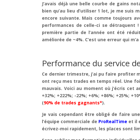
J’avais déjà une belle courbe de gains n
bien qu’au lieu d’utiliser 1 lot, je me suis
encore suivante. Mais comme toujours av
performances de celle-ci se détraquent ! 
première partie de l’année ont été rédu
améliorée de ~4%. C’est une erreur qui m’a 
Performance du service de
Ce dernier trimestre, j’ai pu faire profit
ont reçu mes trades en temps réel. Une fois
mauvais. Voici au moment où j’écris cet a
+32%; +222%; -22%; +6%; +86%; +25%; +10
(
90% de trades gagnants*
).
Je vais cependant être obligé de faire une
l’équipe commerciale de
ProRealTime
et il
écrivez-moi rapidement, les places sont li