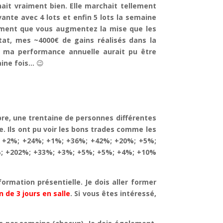
ait vraiment bien. Elle marchait tellement
ivante avec 4 lots et enfin 5 lots la semaine
oment que vous augmentez la mise que les
ltat, mes ~4000€ de gains réalisés dans la
, ma performance annuelle aurait pu être
aine fois…
😉
bre, une trentaine de personnes différentes
e. Ils ont pu voir les bons trades comme les
6%; +2%; +24%; +1%; +36%; +42%; +20%; +5%;
%; +202%; +33%; +3%; +5%; +5%; +4%; +10%
ormation présentielle. Je dois aller former
 de 3 jours en salle
. Si vous êtes intéressé,