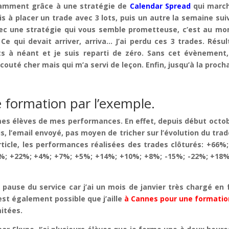
otamment grâce à une stratégie de
Calendar Spread
qui march
 mis à placer un trade avec 3 lots, puis un autre la semaine su
ec une stratégie qui vous semble prometteuse, c’est au m
Ce qui devait arriver, arriva… J’ai perdu ces 3 trades. Résu
its à néant et je suis reparti de zéro. Sans cet évènement
couté cher mais qui m’a servi de leçon. Enfin, jusqu’à la proch
 formation par l’exemple.
er mes élèves de mes performances. En effet, depuis début octo
, l’email envoyé, pas moyen de tricher sur l’évolution du trad
rticle, les performances réalisées des trades clôturés: +6
%; +22%; +4%; +7%; +5%; +14%; +10%; +8%; -15%; -22%; +18
 pause du service car j’ai un mois de janvier très chargé en f
 est également possible que j’aille
à Cannes pour une formation
mitées.