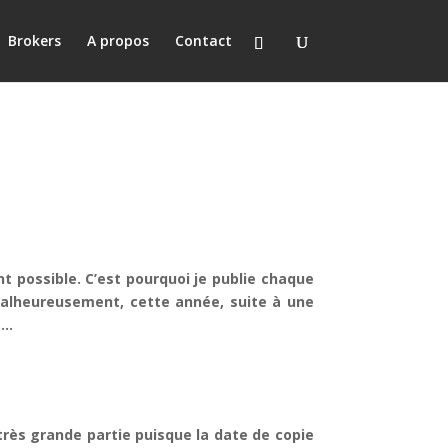
Brokers
A propos
Contact
t possible. C’est pourquoi je publie chaque
Malheureusement, cette année, suite à une
s…
très grande partie puisque la date de copie