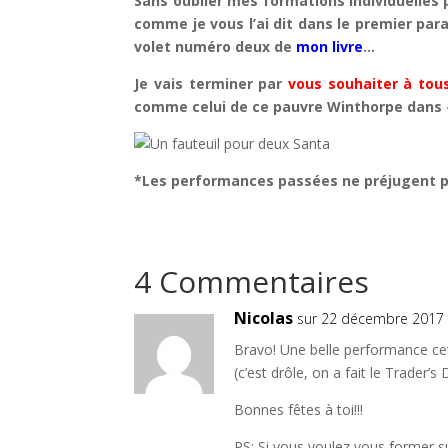
Sans oublier mes formations individuelles 
comme je vous l’ai dit dans le premier para
volet numéro deux de
mon livre
…
Je vais terminer par
vous souhaiter à tou
comme celui de ce pauvre Winthorpe dans
*Les performances passées ne préjugent p
4 Commentaires
Nicolas
sur 22 décembre 2017 
Bravo! Une belle performance ce
(c’est drôle, on a fait le Trader’
Bonnes fêtes à toi!!!
PS: Si vous voulez vous former s