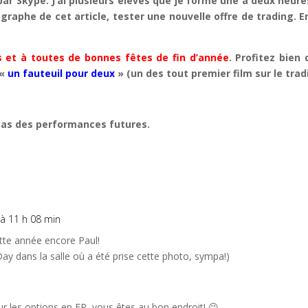
par Skype. J’ai plusieurs élèves que je forme une à deux heur
graphe de cet article, tester une nouvelle offre de trading. En
s et à toutes de bonnes fêtes de fin d’année
. Profitez bien
 «
un fauteuil pour deux
» (un des tout premier film sur le trad
as des performances futures.
à 11 h 08 min
tte année encore Paul!
s Day dans la salle où a été prise cette photo, sympa!)
ur les options en FR, vous êtes au bon endroit! 😉