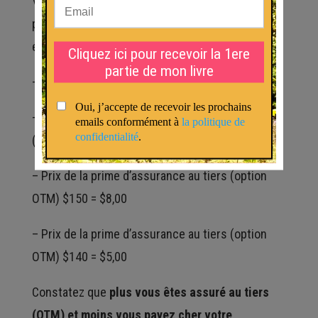
Voici (au moment où j’ai préparé cette vidéo) les
primes d’assurances pour AAPL pour une
échéance de 170 jours. Soit environ 6 mois.
– AAPL cotait à $161,50
– Prix de la prime d’assurance tous risques
(option ATM) $160 = $11,50
– Prix de la prime d’assurance au tiers (option
OTM) $150 = $8,00
– Prix de la prime d’assurance au tiers (option
OTM) $140 = $5,00
Constatez que
plus vous êtes assuré au tiers
(OTM) et moins vous payez cher votre