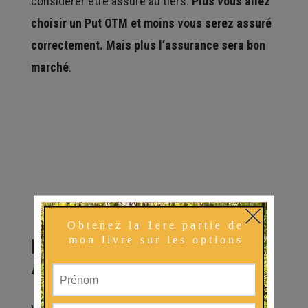
considérer être assuré au tiers.
Plus vous allez
choisir un Put OTM et moins vous serez assuré
correctement. Mais plus l’assurance sera bon
marché
.
Exemples d’assurances sur
AAPL