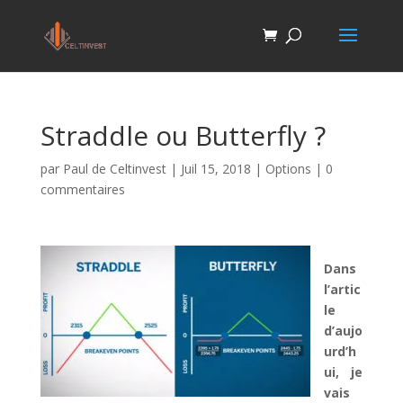
Straddle ou Butterfly ?
par
Paul de Celtinvest
|
Juil 15, 2018
|
Options
|
0
commentaires
Dans
l’artic
le
d’aujo
urd’h
ui, je
vais