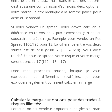
entre le bid et le ask, mais dans le cas des options,
c’est aussi une combinaison d’au moins deux options),
votre marge va être identique à la somme payée pour
acheter ce spread.
Si vous vendez un spread, vous devez calculer la
différence entre vos deux prix d’exercices (strikes) et
soustraire le crédit reçu. Exemple: vous vendez un Put
Spread $100/$90 pour $3. La différence entre vos deux
strikes est de $10 ($100 – $90 = $10). Vous avez
touché $3 pour ce spread. Votre risque et votre marge
seront donc de $7 ($10 – $3 = $7).
Dans mes prochains articles, lorsque je vous
expliquerai les différentes stratégies, je vous
expliquerai également comment calculer la marge.
Calculer la marge sur options pour des trades à
risques illimités:
Lorsque l’on est vendeur d’options nues (désolé, mais