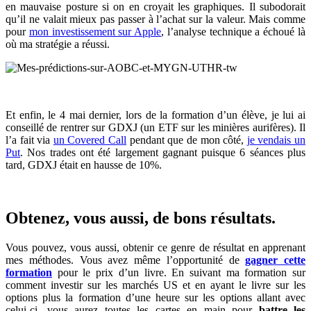
en mauvaise posture si on en croyait les graphiques. Il subodorait
qu’il ne valait mieux pas passer à l’achat sur la valeur. Mais comme
pour
mon investissement sur Apple
, l’analyse technique a échoué là
où ma stratégie a réussi.
Et enfin, le 4 mai dernier, lors de la formation d’un élève, je lui ai
conseillé de rentrer sur GDXJ (un ETF sur les minières aurifères). Il
l’a fait via
un Covered Call
pendant que de mon côté,
je vendais un
Put
. Nos trades ont été largement gagnant puisque 6 séances plus
tard, GDXJ était en hausse de 10%.
Obtenez, vous aussi, de bons résultats.
Vous pouvez, vous aussi, obtenir ce genre de résultat en apprenant
mes méthodes. Vous avez même l’opportunité de
gagner cette
formation
pour le prix d’un livre. En suivant ma formation sur
comment investir sur les marchés US et en ayant le livre sur les
options plus la formation d’une heure sur les options allant avec
celui-ci, vous aurez toutes les cartes en main pour
battre les