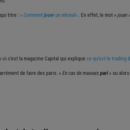
eu.
ui titre :
«
Comment
jouer
un rebond
«
. En effet, le mot «
jouer
»
s-ci c’est la magazine Capital qui explique
ce qu’est le trading 
arrément de faire des paris. «
En cas de mauvais
pari
» ou alors