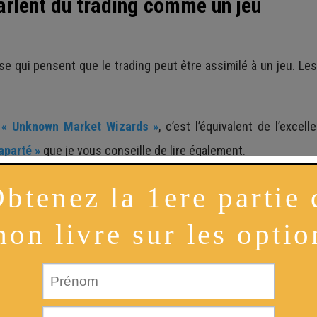
rlent du trading comme un jeu
sse qui pensent que le trading peut être assimilé à un jeu. L
e
« Unknown Market Wizards »
, c’est l’équivalent de l’exce
aparté »
que je vous conseille de lire également.
ez lire que Daljit Dhaliwal pense que, je le cite : «
trader l
nt auquel vous pouvez jouer !
« .
rd avec cette phrase parce que le trading est un jeu où la str
 des morceaux choisis et que ce ne sont que des façons de parl