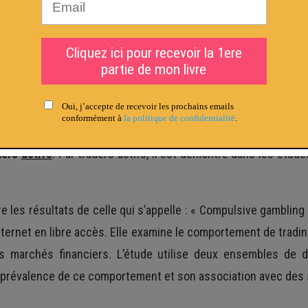
trading actif est comme un jeu pour c
mbreuses études académiques qui montrent qu’
il y a des con
aders
actifs
. Par traders actifs, il est démontré dans les étud
re les résultats de celle qui s’appelle : « Compulsive gambling
nternet en libre accès. Elle examine le comportement de trading
les marchés financiers. L’étude utilise deux ensembles d
 prévalence de ce comportement et son association avec des st