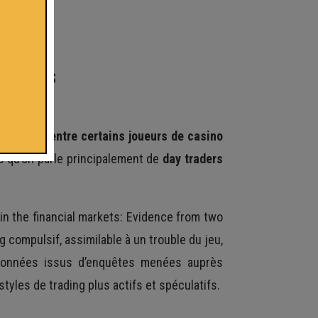
ertains
cordances entre certains joueurs de casino
es qu’on parle principalement de
day traders
 in the financial markets: Evidence from two
 compulsif, assimilable à un trouble du jeu,
e données issus d’enquêtes menées auprès
yles de trading plus actifs et spéculatifs.