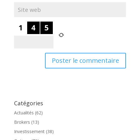
Catégories
Actualités
(62)
Brokers
(13)
Investissement
(38)