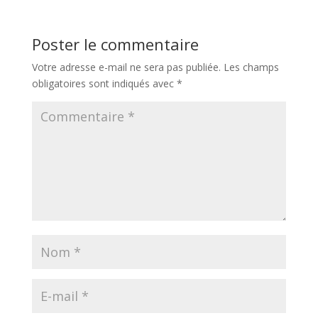
Poster le commentaire
Votre adresse e-mail ne sera pas publiée.
Les champs
obligatoires sont indiqués avec
*