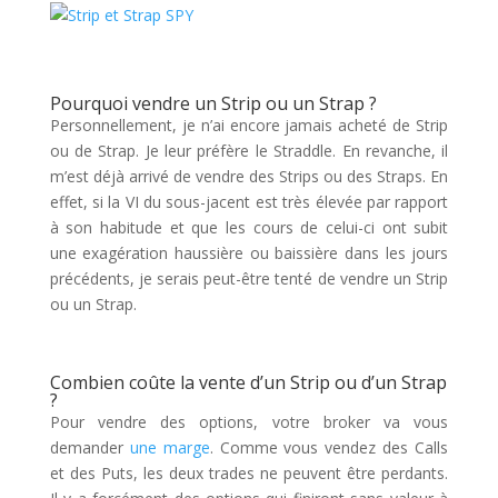
Pourquoi vendre un Strip ou un Strap ?
Personnellement, je n’ai encore jamais acheté de Strip
ou de Strap. Je leur préfère le Straddle. En revanche, il
m’est déjà arrivé de vendre des Strips ou des Straps. En
effet, si la VI du sous-jacent est très élevée par rapport
à son habitude et que les cours de celui-ci ont subit
une exagération haussière ou baissière dans les jours
précédents, je serais peut-être tenté de vendre un Strip
ou un Strap.
Combien coûte la vente d’un Strip ou d’un Strap
?
Pour vendre des options, votre broker va vous
demander
une marge
. Comme vous vendez des Calls
et des Puts, les deux trades ne peuvent être perdants.